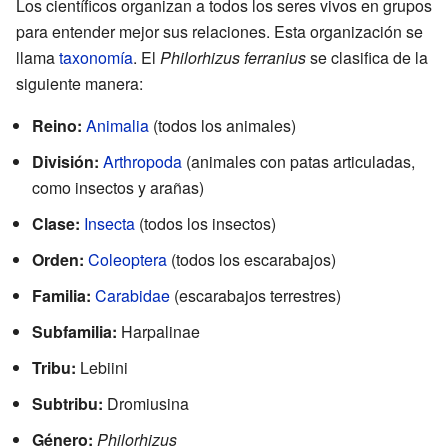
Los científicos organizan a todos los seres vivos en grupos
para entender mejor sus relaciones. Esta organización se
llama
taxonomía
. El
Philorhizus ferranius
se clasifica de la
siguiente manera:
Reino:
Animalia
(todos los animales)
División:
Arthropoda
(animales con patas articuladas,
como insectos y arañas)
Clase:
Insecta
(todos los insectos)
Orden:
Coleoptera
(todos los escarabajos)
Familia:
Carabidae
(escarabajos terrestres)
Subfamilia:
Harpalinae
Tribu:
Lebiini
Subtribu:
Dromiusina
Género:
Philorhizus