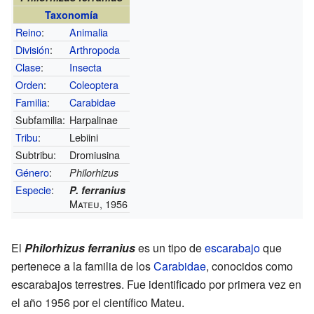
Taxonomía
Reino
:
Animalia
División
:
Arthropoda
Clase
:
Insecta
Orden
:
Coleoptera
Familia
:
Carabidae
Subfamilia:
Harpalinae
Tribu
:
Lebiini
Subtribu:
Dromiusina
Género
:
Philorhizus
Especie
:
P. ferranius
Mateu, 1956
El
Philorhizus ferranius
es un tipo de
escarabajo
que
pertenece a la familia de los
Carabidae
, conocidos como
escarabajos terrestres. Fue identificado por primera vez en
el año 1956 por el científico Mateu.