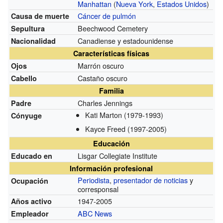
Manhattan
(
Nueva York
,
Estados Unidos
)
Cáncer de pulmón
Causa de muerte
Beechwood Cemetery
Sepultura
Canadiense y estadounidense
Nacionalidad
Características físicas
Marrón oscuro
Ojos
Castaño oscuro
Cabello
Familia
Charles Jennings
Padre
Kati Marton
(1979-1993)
Cónyuge
Kayce Freed
(1997-2005)
Educación
Lisgar Collegiate Institute
Educado en
Información profesional
Periodista
,
presentador de noticias
y
Ocupación
corresponsal
1947-2005
Años activo
ABC News
Empleador