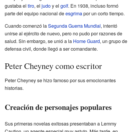
gustaba el
tiro
, el
judo
y el
golf
. En 1938, incluso formó
parte del equipo nacional de
esgrima
por un corto tiempo.
Cuando comenzó la
Segunda Guerra Mundial
, intentó
unirse al ejército de nuevo, pero no pudo por razones de
salud. Sin embargo, se unió a la
Home Guard
, un grupo de
defensa civil, donde llegó a ser comandante.
Peter Cheyney como escritor
Peter Cheyney se hizo famoso por sus emocionantes
historias.
Creación de personajes populares
Sus primeras novelas exitosas presentaban a Lemmy
Caution, un agente especial muy astuto. Más tarde, en