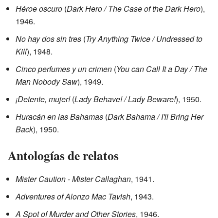
Héroe oscuro
(
Dark Hero / The Case of the Dark Hero
),
1946.
No hay dos sin tres
(
Try Anything Twice / Undressed to
Kill
), 1948.
Cinco perfumes y un crimen
(
You can Call It a Day / The
Man Nobody Saw
), 1949.
¡Detente, mujer!
(
Lady Behave! / Lady Beware!
), 1950.
Huracán en las Bahamas
(
Dark Bahama / I'll Bring Her
Back
), 1950.
Antologías de relatos
Mister Caution - Mister Callaghan
, 1941.
Adventures of Alonzo Mac Tavish
, 1943.
A Spot of Murder and Other Stories
, 1946.