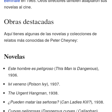
Berlinale
en 1965. Otros directores también adaptaron sus
novelas al cine.
Obras destacadas
Aquí tienes algunas de las novelas y colecciones de
relatos más conocidas de Peter Cheyney:
Novelas
Este hombre es peligroso
(
This Man is Dangerous
),
1936.
Ivi veneno
(
Poison Ivy
), 1937.
The Urgent Hangman
, 1938.
¿Pueden matar las señoras?
(
Can Ladies Kill?
), 1938.
Curvas peligrosas
(
Dangerous curves / Callaghan
),