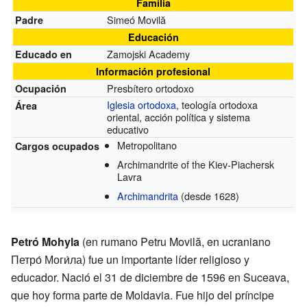
Familia
Simeó Movilă
Padre
Educación
Zamojski Academy
Educado en
Información profesional
Presbítero ortodoxo
Ocupación
Iglesia ortodoxa
, teología ortodoxa
Área
oriental, acción política y sistema
educativo
Metropolitano
Cargos ocupados
Archimandrite of the Kiev-Piachersk
Lavra
Archimandrita
(desde 1628)
Petró Mohyla
(en rumano Petru Movilă, en ucraniano
Петро́ Моги́ла) fue un importante líder religioso y
educador. Nació el 31 de diciembre de 1596 en Suceava,
que hoy forma parte de Moldavia. Fue hijo del príncipe