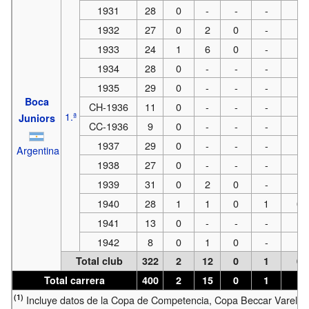
1931
28
0
-
-
-
-
1932
27
0
2
0
-
-
1933
24
1
6
0
-
-
1934
28
0
-
-
-
-
1935
29
0
-
-
-
-
Boca
CH-1936
11
0
-
-
-
-
1.ª
Juniors
CC-1936
9
0
-
-
-
-
1937
29
0
-
-
-
-
Argentina
1938
27
0
-
-
-
-
1939
31
0
2
0
-
-
1940
28
1
1
0
1
0
1941
13
0
-
-
-
-
1942
8
0
1
0
-
-
Total club
322
2
12
0
1
0
Total carrera
400
2
15
0
1
1
(1)
Incluye datos de la Copa de Competencia, Copa Beccar Varela,