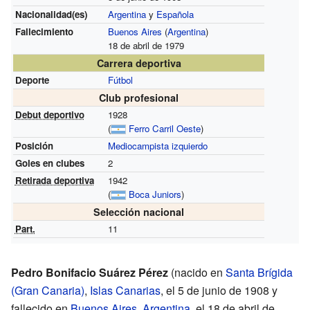
Nacionalidad(es)
Argentina
y
Española
Fallecimiento
Buenos Aires
(
Argentina
)
18 de abril de 1979
Carrera deportiva
Deporte
Fútbol
Club profesional
Debut deportivo
1928
(
Ferro Carril Oeste
)
Posición
Mediocampista izquierdo
Goles en clubes
2
Retirada deportiva
1942
(
Boca Juniors
)
Selección nacional
Part.
11
Pedro Bonifacio Suárez Pérez
(nacido en
Santa Brígida
(Gran Canaria)
,
Islas Canarias
, el 5 de junio de 1908 y
fallecido en
Buenos Aires
,
Argentina
, el 18 de abril de