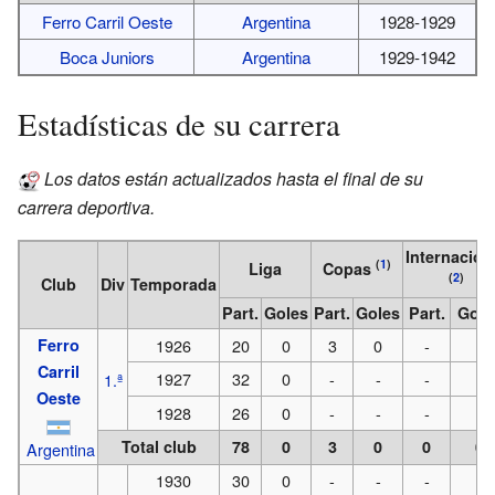
Ferro Carril Oeste
Argentina
1928-1929
Boca Juniors
Argentina
1929-1942
Estadísticas de su carrera
Los datos están actualizados hasta el final de su
carrera deportiva.
Internacion
(
1
)
Liga
Copas
(
2
)
Club
Div
Temporada
Part.
Goles
Part.
Goles
Part.
Gole
Ferro
1926
20
0
3
0
-
-
Carril
1927
32
0
-
-
-
-
1.ª
Oeste
1928
26
0
-
-
-
-
Total club
78
0
3
0
0
0
Argentina
1930
30
0
-
-
-
-