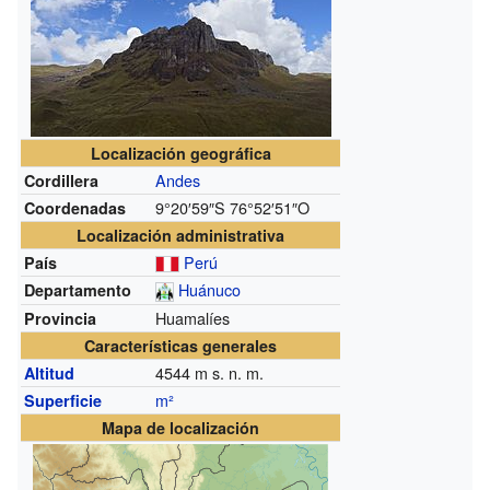
Localización geográfica
Andes
Cordillera
9°20′59″S
76°52′51″O
Coordenadas
Localización administrativa
Perú
País
Huánuco
Departamento
Huamalíes
Provincia
Características generales
4544
m s. n. m.
Altitud
m²
Superficie
Mapa de localización