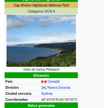
Cap Breton Highlands National Park
Categoría
UICN
II
Vista de bahía Pleasant
Situación
Canadá
País
Nueva Escocia
División
Sydney
Ciudad cercana
46°43′00″N
60°39′35″O
Coordenadas
Datos generales