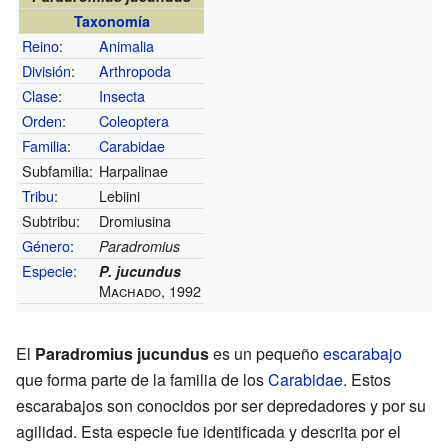
Taxonomía
Reino
:
Animalia
División
:
Arthropoda
Clase
:
Insecta
Orden
:
Coleoptera
Familia
:
Carabidae
Subfamilia:
Harpalinae
Tribu
:
Lebiini
Subtribu:
Dromiusina
Género
:
Paradromius
Especie
:
P. jucundus
Machado, 1992
El
Paradromius jucundus
es un pequeño
escarabajo
que forma parte de la familia de los
Carabidae
. Estos
escarabajos son conocidos por ser depredadores y por su
agilidad. Esta especie fue identificada y descrita por el