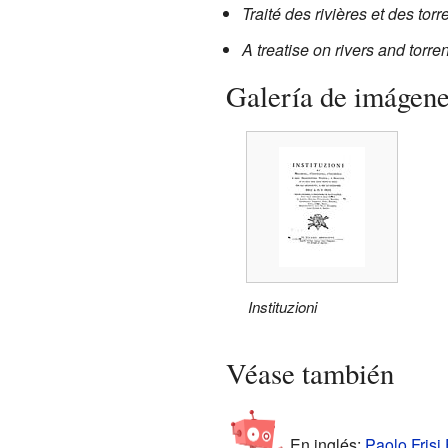
Traité des rivières et des torr
A treatise on rivers and torre
Galería de imágen
Instituzioni
Véase también
En inglés:
Paolo Frisi 