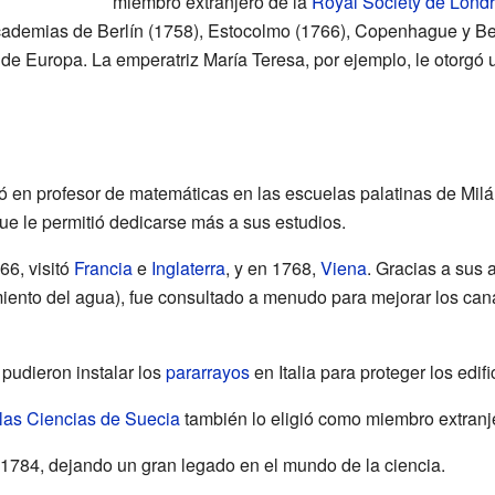
miembro extranjero de la
Royal Society de Lond
cademias de Berlín (1758), Estocolmo (1766), Copenhague y B
 de Europa. La emperatriz María Teresa, por ejemplo, le otorgó 
ió en profesor de matemáticas en las escuelas palatinas de Mil
que le permitió dedicarse más a sus estudios.
6, visitó
Francia
e
Inglaterra
, y en 1768,
Viena
. Gracias a sus
iento del agua), fue consultado a menudo para mejorar los cana
pudieron instalar los
pararrayos
en Italia para proteger los edifi
las Ciencias de Suecia
también lo eligió como miembro extranj
n 1784, dejando un gran legado en el mundo de la ciencia.