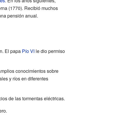
res
. En los años siguientes,
erna (1770). Recibió muchos
una pensión anual.
án. El papa
Pío VI
le dio permiso
 amplios conocimientos sobre
les y ríos en diferentes
cios de las tormentas eléctricas.
ero.