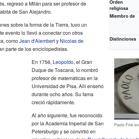
Orden
s, regresó a Milán para ser profesor de
religiosa
nabita de San Alejandro.
Miembro de
es sobre la forma de la Tierra, tuvo un
te evento lo llevó a conectar con otros
Distinciones
ca, como
Jean d'Alembert
y
Nicolas de
an parte de los enciclopedistas.
En 1756,
Leopoldo
, el Gran
Duque de Toscana, lo nombró
profesor de matemáticas en la
Universidad de Pisa. Allí enseñó
durante ocho años. Su fama
creció rápidamente.
Al año siguiente, fue reconocido
por la Academia Imperial de San
Paolo Frisi e
Petersburgo y se convirtió en