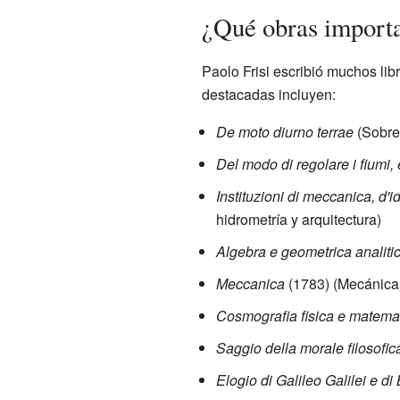
¿Qué obras importa
Paolo Frisi escribió muchos li
destacadas incluyen:
De moto diurno terrae
(Sobre 
Del modo di regolare i fiumi, e
Instituzioni di meccanica, d'id
hidrometría y arquitectura)
Algebra e geometrica analiti
Meccanica
(1783) (Mecánica
Cosmografia fisica e matema
Saggio della morale filosofic
Elogio di Galileo Galilei e d