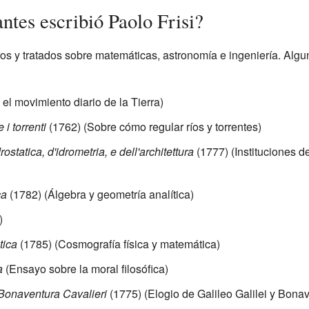
ntes escribió Paolo Frisi?
bros y tratados sobre matemáticas, astronomía e ingeniería. Alg
el movimiento diario de la Tierra)
 i torrenti
(1762) (Sobre cómo regular ríos y torrentes)
rostatica, d'idrometria, e dell'architettura
(1777) (Instituciones d
ca
(1782) (Álgebra y geometría analítica)
)
tica
(1785) (Cosmografía física y matemática)
a
(Ensayo sobre la moral filosófica)
i Bonaventura Cavalieri
(1775) (Elogio de Galileo Galilei y Bonav