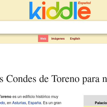
Web
Imágenes
English
los Condes de Toreno para 
Toreno
es un edificio histórico muy
edo
, en
Asturias
,
España
. Es un gran
Palaci