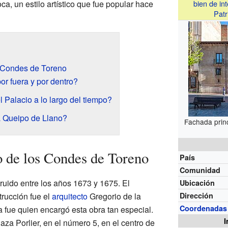
ca, un estilo artístico que fue popular hace
bien de int
Patr
s Condes de Toreno
or fuera y por dentro?
 Palacio a lo largo del tiempo?
a Queipo de Llano?
Fachada princ
o de los Condes de Toreno
País
Comunidad
ruido entre los años 1673 y 1675. El
Ubicación
rucción fue el
arquitecto
Gregorio de la
Dirección
Coordenadas
 fue quien encargó esta obra tan especial.
I
aza Porlier, en el número 5, en el centro de