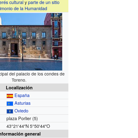
erés cultural
y
parte de un sitio
imonio de la Humanidad
ipal del palacio de los condes de
Toreno.
Localización
España
Asturias
Oviedo
plaza Porlier
(5)
43°21′44″N
5°50′44″O
nformación general