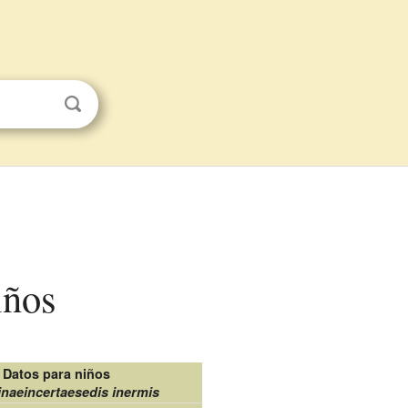
iños
Datos para niños
inaeincertaesedis inermis