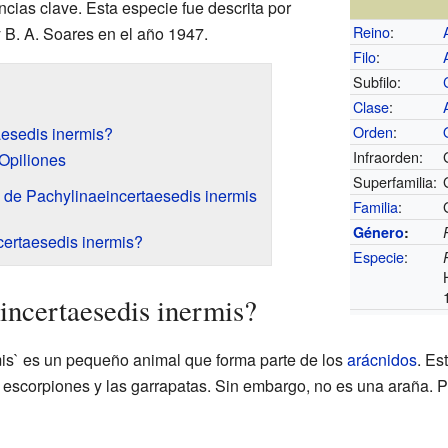
cias clave. Esta especie fue descrita por
Reino
:
y B. A. Soares en el año 1947.
Filo
:
Subfilo:
Clase
:
Orden
:
esedis inermis?
Infraorden:
 Opiliones
Superfamilia:
ca de Pachylinaeincertaesedis inermis
Familia
:
Género
:
ertaesedis inermis?
Especie
:
incertaesedis inermis?
is` es un pequeño animal que forma parte de los
arácnidos
. Es
s escorpiones y las garrapatas. Sin embargo, no es una araña. 