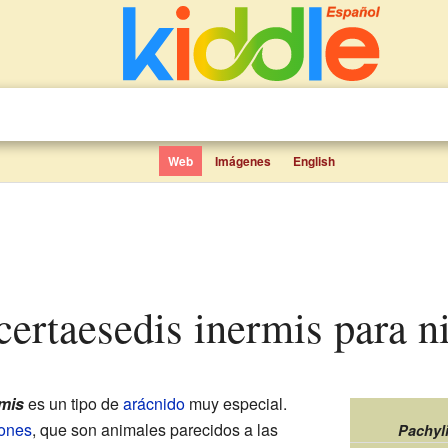
Web
Imágenes
English
ncertaesedis inermis para n
mis
es un tipo de
arácnido
muy especial.
iones
, que son animales parecidos a las
Pachyl