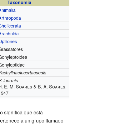
Taxonomía
Animalia
Arthropoda
Chelicerata
Arachnida
Opiliones
Grassatores
Gonyleptoidea
Gonyleptidae
Pachylinaeincertaesedis
P. inermis
H. E. M. Soares & B. A. Soares,
1947
to significa que está
Pertenece a un grupo llamado