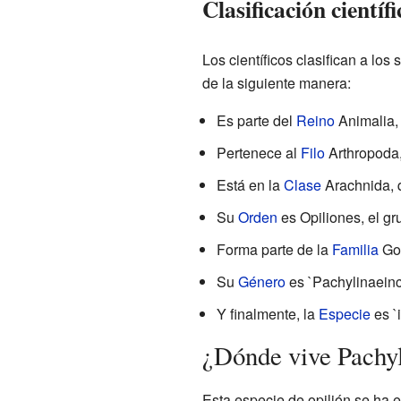
Clasificación científ
Los científicos clasifican a los
de la siguiente manera:
Es parte del
Reino
Animalia, 
Pertenece al
Filo
Arthropoda,
Está en la
Clase
Arachnida, q
Su
Orden
es Opiliones, el gr
Forma parte de la
Familia
Gon
Su
Género
es `Pachylinaeinc
Y finalmente, la
Especie
es `
¿Dónde vive Pachyl
Esta especie de opilión se ha e