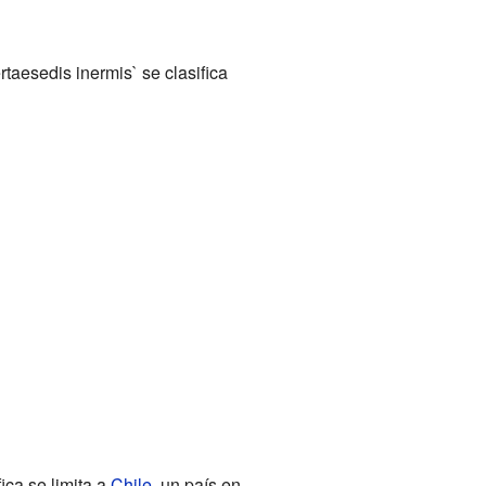
rtaesedis inermis` se clasifica
ica se limita a
Chile
, un país en