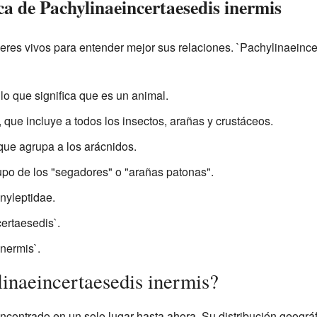
ica de Pachylinaeincertaesedis inermis
 seres vivos para entender mejor sus relaciones. `Pachylinaeince
lo que significa que es un animal.
 que incluye a todos los insectos, arañas y crustáceos.
ue agrupa a los arácnidos.
upo de los "segadores" o "arañas patonas".
yleptidae.
ertaesedis`.
inermis`.
inaeincertaesedis inermis?
ncontrado en un solo lugar hasta ahora. Su distribución geográf