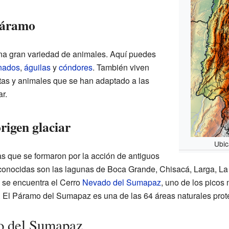
 páramo
na gran variedad de animales. Aquí puedes
nados
,
águilas
y
cóndores
. También viven
tas y animales que se han adaptado a las
r.
rigen glaciar
Ubic
s que se formaron por la acción de antiguos
conocidas son las lagunas de Boca Grande, Chisacá, Larga, La G
se encuentra el Cerro
Nevado del Sumapaz
, uno de los picos 
. El Páramo del Sumapaz es una de las 64 áreas naturales pro
mo del Sumapaz