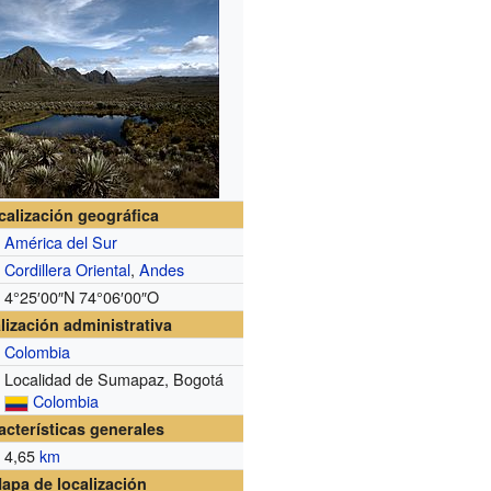
calización geográfica
América del Sur
Cordillera Oriental
,
Andes
4°25′00″N
74°06′00″O
lización administrativa
Colombia
Localidad de Sumapaz, Bogotá
Colombia
acterísticas generales
4,65
km
apa de localización