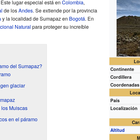
 Este lugar especial está en
Colombia
,
al
de los
Andes
. Se extiende por la provincia
a
y la localidad de Sumapaz en
Bogotá
. En
ional Natural
para proteger su increíble
Lo
ramo del Sumapaz?
Continente
áramo
Cordillera
Coordenadas
gen glaciar
Loca
Sumapaz
País
 los Muiscas
Localización
icos en el páramo
Car
Altitud
M