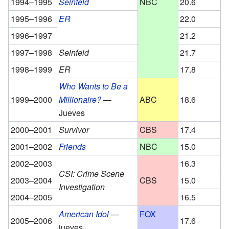
1994–1995
Seinfeld
NBC
20.6
1995–1996
ER
22.0
1996–1997
21.2
1997–1998
Seinfeld
21.7
1998–1999
ER
17.8
Who Wants to Be a
1999–2000
Millionaire?
—
ABC
18.6
Jueves
2000–2001
Survivor
CBS
17.4
2001–2002
Friends
NBC
15.0
2002–2003
16.3
CSI: Crime Scene
2003–2004
CBS
15.0
Investigation
2004–2005
16.5
American Idol
—
FOX
2005–2006
17.6
jueves