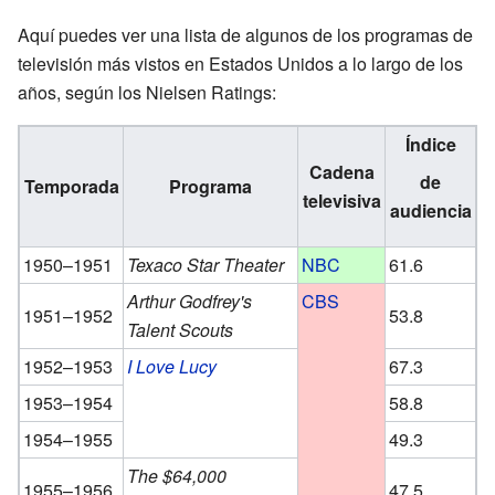
Aquí puedes ver una lista de algunos de los programas de
televisión más vistos en Estados Unidos a lo largo de los
años, según los Nielsen Ratings:
Índice
Cadena
de
Temporada
Programa
televisiva
audiencia
1950–1951
Texaco Star Theater
NBC
61.6
Arthur Godfrey's
CBS
1951–1952
53.8
Talent Scouts
1952–1953
I Love Lucy
67.3
1953–1954
58.8
1954–1955
49.3
The $64,000
1955–1956
47.5