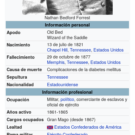
Nathan Bedford Forrest
Información personal
Old Bed
Apodo
Wizard of the Saddle
13 de julio de 1821
Nacimiento
Chapel Hill
,
Tennessee
,
Estados Unidos
29 de octubre de 1877
Fallecimiento
Memphis
,
Tennessee
,
Estados Unidos
Complicaciones de la diabetes mellitus
Causa de muerte
Tennessee
Sepultura
Estadounidense
Nacionalidad
Información profesional
Militar,
político
, comerciante de esclavos y
Ocupación
oficial de ejército
1861-1865
Años activo
Gran Mago
(desde 1867)
Cargos ocupados
Estados Confederados de América
Lealtad
Ejército Confederado
Rama militar