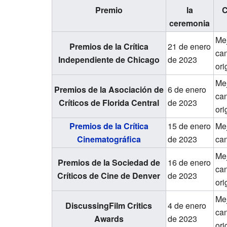
Premio
la
C
ceremonia
Me
Premios de la Crítica
21 de enero
ca
Independiente de Chicago
de 2023
ori
Me
Premios de la Asociación de
6 de enero
ca
Críticos de Florida Central
de 2023
ori
Premios de la Crítica
15 de enero
Me
Cinematográfica
de 2023
ca
Me
Premios de la Sociedad de
16 de enero
ca
Críticos de Cine de Denver
de 2023
ori
Me
DiscussingFilm Critics
4 de enero
ca
Awards
de 2023
ori