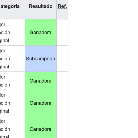
ategoría
Resultado
Ref.
jor
nción
Ganadora
ginal
jor
nción
Subcampeón
ginal
jor
Ganadora
nción
jor
nción
Ganadora
ginal
jor
nción
Ganadora
ginal