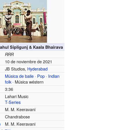
ahul Sipligunj & Kaala Bhairava
RRR
10 de noviembre de 2021
JB Studios,
Hyderabad
Música de baile
·
Pop
·
Indian
folk
· Música wéstern
3:36
Lahari Music
T-Series
M. M. Keeravani
Chandrabose
M. M. Keeravani
)