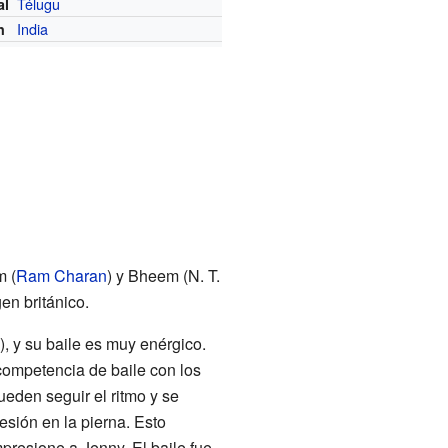
Télugu
al
India
n
m (
Ram Charan
) y Bheem (N. T.
en británico.
, y su baile es muy enérgico.
competencia de baile con los
eden seguir el ritmo y se
sión en la pierna. Esto
resione a Jenny. El baile fue