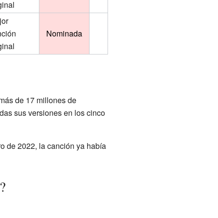
ginal
jor
nción
Nominada
ginal
 más de 17 millones de
das sus versiones en los cinco
ro de 2022, la canción ya había
?