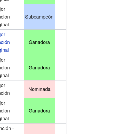
jor
nción
Subcampeón
ginal
jor
nción
Ganadora
ginal
jor
nción
Ganadora
ginal
jor
Nominada
nción
jor
nción
Ganadora
ginal
nción -