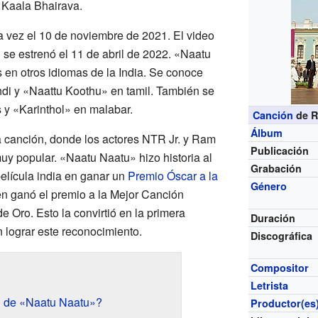
 Kaala Bhairava.
a vez el 10 de noviembre de 2021. El video
 se estrenó el 11 de abril de 2022. «Naatu
 en otros idiomas de la India. Se conoce
i y «Naattu Koothu» en tamil. También se
 y «Karinthol» en malabar.
Canción
de R
Álbum
a canción, donde los actores NTR Jr. y Ram
Publicación
uy popular. «Naatu Naatu» hizo historia al
Grabación
película india en ganar un
Premio Óscar a la
Género
én ganó el premio a la Mejor Canción
e Oro. Esto la convirtió en la primera
Duración
n lograr este reconocimiento.
Discográfica
Compositor
Letrista
l de «Naatu Naatu»?
Productor(es