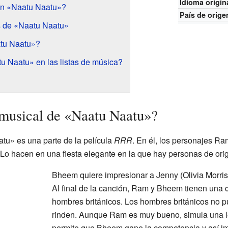
Idioma origin
ón «Naatu Naatu»?
País de orige
s de «Naatu Naatu»
atu Naatu»?
 Naatu» en las listas de música?
 musical de «Naatu Naatu»?
tu» es una parte de la película
RRR
. En él, los personajes Ra
Lo hacen en una fiesta elegante en la que hay personas de orig
Bheem quiere impresionar a Jenny (Olivia Morris)
Al final de la canción, Ram y Bheem tienen una 
hombres británicos. Los hombres británicos no pu
rinden. Aunque Ram es muy bueno, simula una le
permite que Bheem gane la competencia y así imp