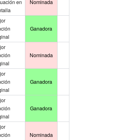
tuación en
Nominada
talla
jor
nción
Ganadora
ginal
jor
nción
Nominada
ginal
jor
nción
Ganadora
ginal
jor
nción
Ganadora
ginal
jor
nción
Nominada