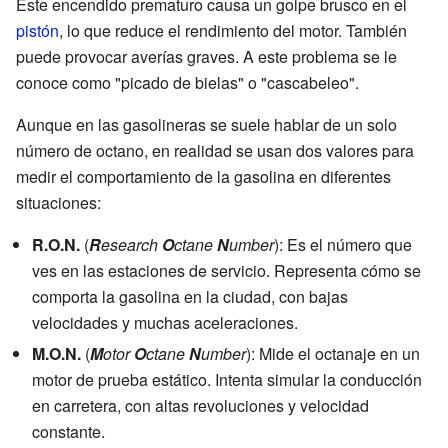
Este encendido prematuro causa un golpe brusco en el
pistón
, lo que reduce el rendimiento del motor. También
puede provocar averías graves. A este problema se le
conoce como "picado de bielas" o "cascabeleo".
Aunque en las gasolineras se suele hablar de un solo
número de octano, en realidad se usan dos valores para
medir el comportamiento de la gasolina en diferentes
situaciones:
R.O.N.
(
R
esearch
O
ctane
N
umber
): Es el número que
ves en las estaciones de servicio. Representa cómo se
comporta la gasolina en la ciudad, con bajas
velocidades y muchas aceleraciones.
M.O.N.
(
M
otor
O
ctane
N
umber
): Mide el octanaje en un
motor de prueba estático. Intenta simular la conducción
en carretera, con altas revoluciones y velocidad
constante.