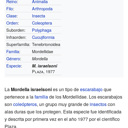
Reino
:
Animalia
Filo
:
Arthropoda
Clase
:
Insecta
Orden
:
Coleoptera
Suborden:
Polyphaga
Infraorden:
Cucujiformia
Superfamilia:
Tenebrionoidea
Familia
:
Mordellidae
Género
:
Mordella
Especie
:
M. israelsoni
Plaza, 1977
La
Mordella israelsoni
es un tipo de
escarabajo
que
pertenece a la
familia
de los Mordellidae. Los escarabajos
son
coleópteros
, un grupo muy grande de
insectos
con
alas duras que los protegen. Esta especie fue identificada
y descrita por primera vez en el año 1977 por el científico
Plaza.