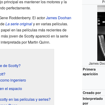
o principal es mantener los motores y la
P
ndo perfectamente.
 Gene Roddenberry. El actor
James Doohan
l de
La serie original
y en varias películas.
 papel en las películas más recientes de
 más joven de Scotty apareció en la serie
, interpretada por Martin Quinn.
James Doo
e de Scotty?
Primera
tt?
aparición
 como ingeniero
en el espacio
Creado por
Interpretado
otty en las películas y series?
por