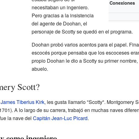
Conexiones
necesitaban un ingeniero.
Pero gracias a la insistencia
del agente de Doohan, el
personaje de Scotty se quedó en el programa.
Doohan probó varios acentos para el papel. Fina
escocés porque pensaba que los escoceses eran 
propio Doohan le dio a Scotty su primer nombre
abuelo.
ery Scott?
James Tiberius Kirk
, les gusta llamarlo "Scotty". Montgomery Sc
01). A lo largo de su carrera, trabajó en muchas naves diferen
 fue la nave del
Capitán
Jean-Luc Picard
.
ty como ingeniero