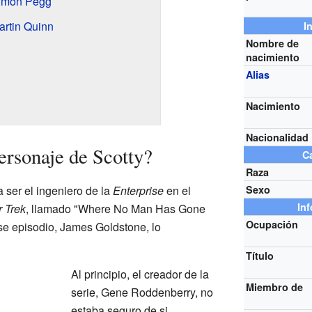
Simon Pegg
artin Quinn
I
Nombre de
nacimiento
Alias
Nacimiento
Nacionalidad
ersonaje de Scotty?
Ca
Raza
ser el ingeniero de la
Enterprise
en el
Sexo
In
r Trek
, llamado "Where No Man Has Gone
Ocupación
ese episodio, James Goldstone, lo
Título
Al principio, el creador de la
Miembro de
serie, Gene Roddenberry, no
estaba seguro de si