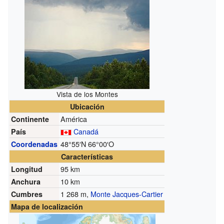
Vista de los Montes
Ubicación
América
Continente
Canadá
País
48°55′N
66°00′O
Coordenadas
Características
95 km
Longitud
10 km
Anchura
1 268 m,
Monte Jacques-Cartier
Cumbres
Mapa de localización