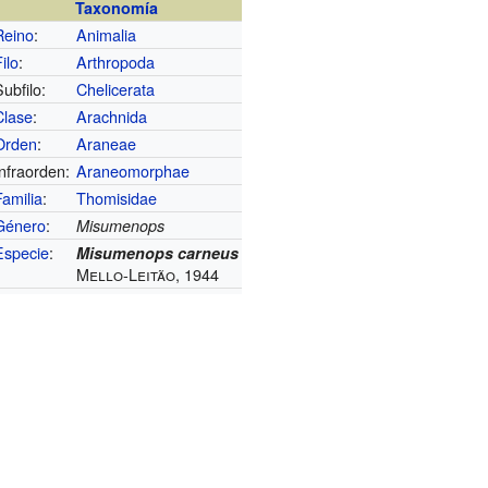
Taxonomía
Reino
:
Animalia
Filo
:
Arthropoda
Subfilo:
Chelicerata
Clase
:
Arachnida
Orden
:
Araneae
Infraorden:
Araneomorphae
Familia
:
Thomisidae
Género
:
Misumenops
Especie
:
Misumenops carneus
Mello-Leitão, 1944