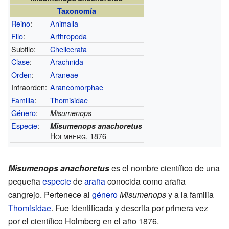
Taxonomía
Reino
:
Animalia
Filo
:
Arthropoda
Subfilo:
Chelicerata
Clase
:
Arachnida
Orden
:
Araneae
Infraorden:
Araneomorphae
Familia
:
Thomisidae
Género
:
Misumenops
Especie
:
Misumenops anachoretus
Holmberg, 1876
Misumenops anachoretus
es el nombre científico de una
pequeña
especie
de
araña
conocida como araña
cangrejo. Pertenece al
género
Misumenops
y a la familia
Thomisidae
. Fue identificada y descrita por primera vez
por el científico Holmberg en el año 1876.