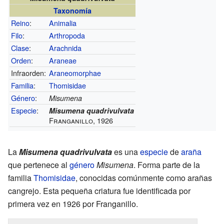
Taxonomía
Reino
:
Animalia
Filo
:
Arthropoda
Clase
:
Arachnida
Orden
:
Araneae
Infraorden:
Araneomorphae
Familia
:
Thomisidae
Género
:
Misumena
Especie
:
Misumena quadrivulvata
Franganillo, 1926
La
Misumena quadrivulvata
es una
especie
de
araña
que pertenece al
género
Misumena
. Forma parte de la
familia
Thomisidae
, conocidas comúnmente como arañas
cangrejo. Esta pequeña criatura fue identificada por
primera vez en 1926 por Franganillo.