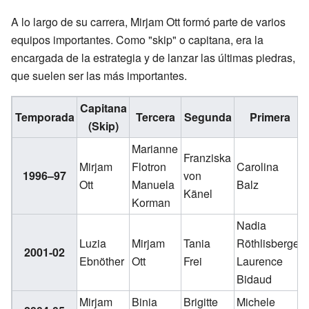
A lo largo de su carrera, Mirjam Ott formó parte de varios
equipos importantes. Como "skip" o capitana, era la
encargada de la estrategia y de lanzar las últimas piedras,
que suelen ser las más importantes.
Capitana
Temporada
Tercera
Segunda
Primera
(Skip)
Marianne
Franziska
Mirjam
Flotron
Carolina
1996–97
von
Ott
Manuela
Balz
Känel
Korman
Nadia
Luzia
Mirjam
Tania
Röthlisberger
2001-02
Ebnöther
Ott
Frei
Laurence
Bidaud
Mirjam
Binia
Brigitte
Michele