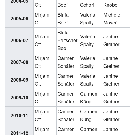
2004-05
Ott
Beeli
Schori
Knobel
Mirjam
Binia
Valeria
Michele
2005-06
Ott
Beeli
Spalty
Moser
Binia
Mirjam
Valeria
Janine
2006-07
Feltscher
Ott
Spalty
Greiner
Beeli
Mirjam
Carmen
Valeria
Janine
2007-08
Ott
Schäfer
Spalty
Greiner
Mirjam
Carmen
Valeria
Janine
2008-09
Ott
Schäfer
Spalty
Greiner
Mirjam
Carmen
Carmen
Janine
2009-10
Ott
Schäfer
Küng
Greiner
Mirjam
Carmen
Carmen
Janine
2010-11
Ott
Schäfer
Küng
Greiner
Mirjam
Carmen
Carmen
Janine
2011-12