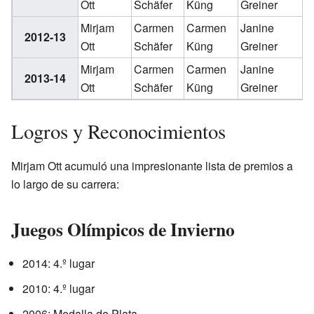
Ott
Schäfer
Küng
Greiner
Mirjam
Carmen
Carmen
Janine
2012-13
Ott
Schäfer
Küng
Greiner
Mirjam
Carmen
Carmen
Janine
2013-14
Ott
Schäfer
Küng
Greiner
Logros y Reconocimientos
Mirjam Ott acumuló una impresionante lista de premios a
lo largo de su carrera:
Juegos Olímpicos de Invierno
2014: 4.º lugar
2010: 4.º lugar
2006: Medalla de Plata