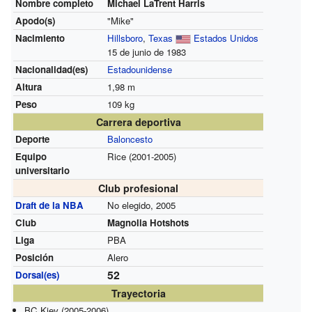
Nombre completo
Michael LaTrent Harris
Apodo(s)
"Mike"
Nacimiento
Hillsboro
,
Texas
Estados Unidos
15 de junio de 1983
Nacionalidad(es)
Estadounidense
Altura
1,98 m
Peso
109 kg
Carrera deportiva
Deporte
Baloncesto
Equipo
Rice (2001-2005)
universitario
Club profesional
Draft de la NBA
No elegido, 2005
Club
Magnolia Hotshots
Liga
PBA
Posición
Alero
52
Dorsal(es)
Trayectoria
BC Kiev (2005-2006)