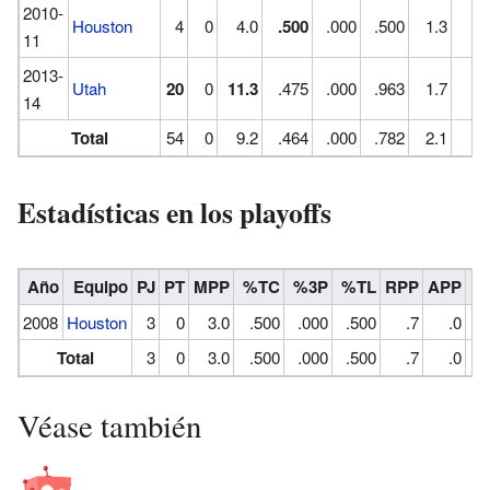
2010-
Houston
4
0
4.0
.500
.000
.500
1.3
.3
11
2013-
Utah
20
0
11.3
.475
.000
.963
1.7
.3
14
Total
54
0
9.2
.464
.000
.782
2.1
.2
Estadísticas en los playoffs
Año
Equipo
PJ
PT
MPP
%TC
%3P
%TL
RPP
APP
R
2008
Houston
3
0
3.0
.500
.000
.500
.7
.0
Total
3
0
3.0
.500
.000
.500
.7
.0
Véase también