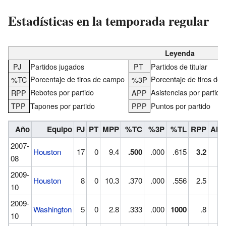
Estadísticas en la temporada regular
Leyenda
PJ
Partidos jugados
PT
Partidos de titular
Porcentaje de tiros de campo
Porcentaje de tiros de 
%TC
%3P
Rebotes por partido
Asistencias por partido
RPP
APP
TPP
Tapones por partido
PPP
Puntos por partido
Año
Equipo
PJ
PT
MPP
%TC
%3P
%TL
RPP
APP
2007-
Houston
17
0
9.4
.500
.000
.615
3.2
.2
08
2009-
Houston
8
0
10.3
.370
.000
.556
2.5
.4
10
2009-
Washington
5
0
2.8
.333
.000
1000
.8
.0
10