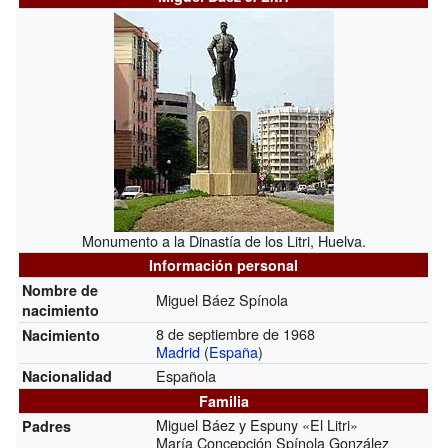
Monumento a la Dinastía de los Litri, Huelva.
Información personal
Nombre de
Miguel Báez Spínola
nacimiento
8 de septiembre de 1968
Nacimiento
Madrid
(
España
)
Española
Nacionalidad
Familia
Miguel Báez y Espuny «El Litri»
Padres
María Concepción Spínola González