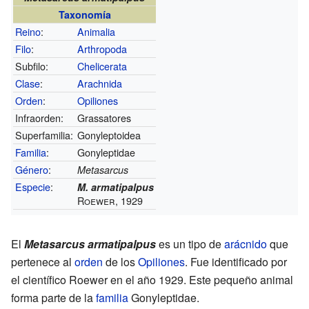
Taxonomía
Reino
:
Animalia
Filo
:
Arthropoda
Subfilo:
Chelicerata
Clase
:
Arachnida
Orden
:
Opiliones
Infraorden:
Grassatores
Superfamilia:
Gonyleptoidea
Familia
:
Gonyleptidae
Género
:
Metasarcus
Especie
:
M. armatipalpus
Roewer, 1929
El
Metasarcus armatipalpus
es un tipo de
arácnido
que
pertenece al
orden
de los
Opiliones
. Fue identificado por
el científico Roewer en el año 1929. Este pequeño animal
forma parte de la
familia
Gonyleptidae.