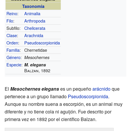
Taxonomía
Reino
:
Animalia
Filo
:
Arthropoda
Subfilo:
Chelicerata
Clase
:
Arachnida
Orden
:
Pseudoscorpionida
Familia
:
Chernetidae
Género
:
Mesochernes
Especie
:
M. elegans
Balzan, 1892
El
Mesochernes elegans
es un pequeño
arácnido
que
pertenece a un grupo llamado
Pseudoscorpionida
.
Aunque su nombre suena a escorpión, es un animal muy
diferente y no tiene cola ni aguijón. Fue descrito por
primera vez en 1892 por el científico Balzan.