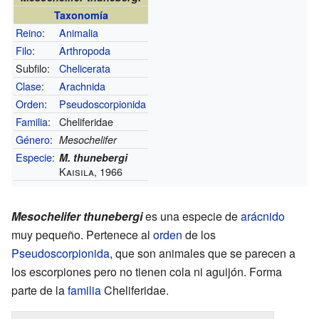
Taxonomía
Reino
:
Animalia
Filo
:
Arthropoda
Subfilo:
Chelicerata
Clase
:
Arachnida
Orden
:
Pseudoscorpionida
Familia
:
Cheliferidae
Género
:
Mesochelifer
Especie
:
M. thunebergi
Kaisila, 1966
Mesochelifer thunebergi
es una especie de
arácnido
muy pequeño. Pertenece al
orden
de los
Pseudoscorpionida
, que son animales que se parecen a
los escorpiones pero no tienen cola ni aguijón. Forma
parte de la
familia
Cheliferidae.