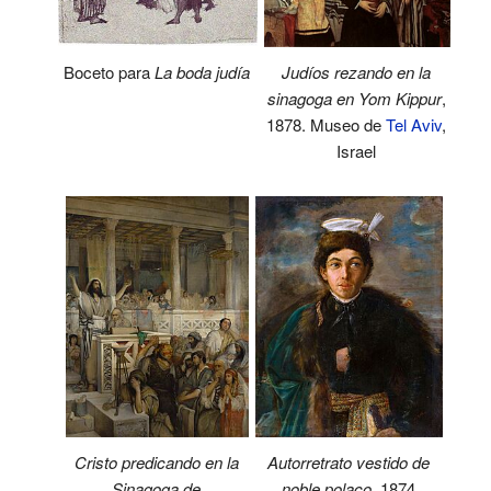
Boceto para
La boda judía
Judíos rezando en la
sinagoga en Yom Kippur
,
1878. Museo de
Tel Aviv
,
Israel
Cristo predicando en la
Autorretrato vestido de
Sinagoga de
noble polaco
, 1874