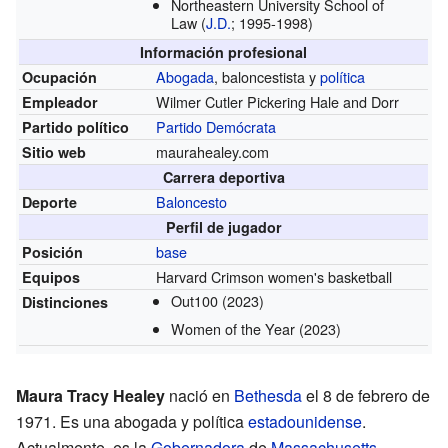
Northeastern University School of
Law
(
J.D.
; 1995-1998)
Información profesional
Abogada
, baloncestista y
política
Ocupación
Wilmer Cutler Pickering Hale and Dorr
Empleador
Partido Demócrata
Partido político
maurahealey.com
Sitio web
Carrera deportiva
Baloncesto
Deporte
Perfil de jugador
base
Posición
Harvard Crimson women's basketball
Equipos
Out100
(2023)
Distinciones
Women of the Year
(2023)
Maura Tracy Healey
nació en
Bethesda
el 8 de febrero de
1971. Es una abogada y política
estadounidense
.
Actualmente, es la
Gobernadora
de
Massachusetts
.