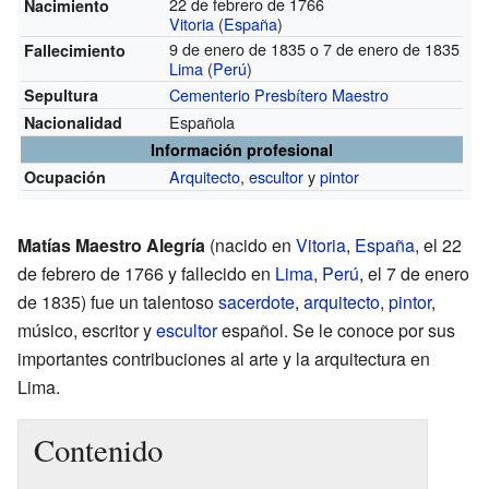
22 de febrero de 1766
Nacimiento
Vitoria
(
España
)
9 de enero de 1835 o 7 de enero de 1835
Fallecimiento
Lima
(
Perú
)
Cementerio Presbítero Maestro
Sepultura
Española
Nacionalidad
Información profesional
Arquitecto
,
escultor
y
pintor
Ocupación
Matías Maestro Alegría
(nacido en
Vitoria
,
España
, el 22
de febrero de 1766 y fallecido en
Lima
,
Perú
, el 7 de enero
de 1835) fue un talentoso
sacerdote
,
arquitecto
,
pintor
,
músico, escritor y
escultor
español. Se le conoce por sus
importantes contribuciones al arte y la arquitectura en
Lima.
Contenido