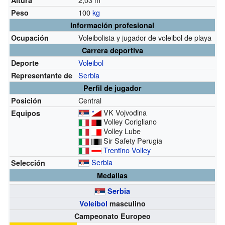
100
kg
Peso
Información profesional
Voleibolista y jugador de voleibol de playa
Ocupación
Carrera deportiva
Voleibol
Deporte
Serbia
Representante de
Perfil de jugador
Central
Posición
VK Vojvodina
Equipos
Volley Corigliano
Volley Lube
Sir Safety Perugia
Trentino Volley
Serbia
Selección
Medallas
Serbia
Voleibol
masculino
Campeonato Europeo