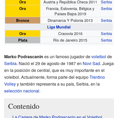
Austria y República Checa 2011
Serbia
Oro
Francia, Eslovenia, Bélgica y
Serbia
Oro
Países Bajos 2019
Dinamarca Y Polonia 2013
Serbia
Bronce
Liga Mundial
Cracovia 2016
Serbia
Oro
Río de Janeiro 2015
Serbia
Plata
Marko Podrascanin
es un famoso jugador de
voleibol
de
Serbia
. Nació el 29 de agosto de 1987 en
Novi Sad
. Juega
en la posición de central, que es muy importante en el
voleibol. Actualmente, forma parte del equipo
Trentino
Volley
y también representa a su país, Serbia, en la
selección nacional
.
Contenido
La Carrera de Marko Podrascanin en el Voleibol