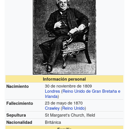
Información personal
30 de noviembre de 1809
Nacimiento
Londres
(
Reino Unido de Gran Bretaña e
Irlanda
)
23 de mayo de 1870
Fallecimiento
Crawley
(
Reino Unido
)
St Margaret's Church, Ifield
Sepultura
Británica
Nacionalidad