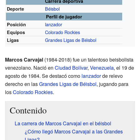
Carrera deportiva
Béisbol
Deporte
Perfil de jugador
lanzador
Posición
Colorado Rockies
Equipos
Grandes Ligas de Béisbol
Ligas
Marcos Carvajal
(1984-2018) fue un talentoso beisbolista
venezolano. Nació en
Ciudad Bolívar
,
Venezuela
, el 19 de
agosto de 1984. Se destacó como
lanzador
de relevo
derecho en las
Grandes Ligas de Béisbol
, jugando para
los
Colorado Rockies
.
Contenido
La carrera de Marcos Carvajal en el béisbol
¿Cómo llegó Marcos Carvajal a las Grandes
Ligas?