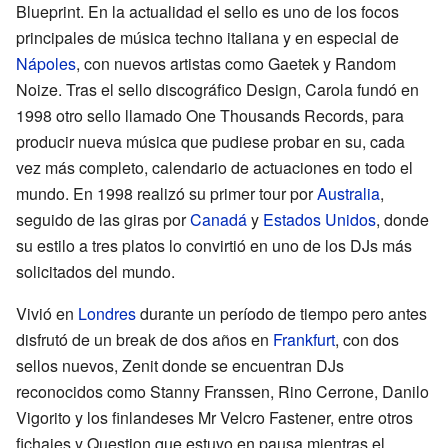
Blueprint. En la actualidad el sello es uno de los focos
principales de música techno italiana y en especial de
Nápoles
, con nuevos artistas como Gaetek y Random
Noize. Tras el sello discográfico Design, Carola fundó en
1998 otro sello llamado One Thousands Records, para
producir nueva música que pudiese probar en su, cada
vez más completo, calendario de actuaciones en todo el
mundo. En 1998 realizó su primer tour por
Australia
,
seguido de las giras por
Canadá
y
Estados Unidos
, donde
su estilo a tres platos lo convirtió en uno de los DJs más
solicitados del mundo.
Vivió en
Londres
durante un período de tiempo pero antes
disfrutó de un break de dos años en
Frankfurt
, con dos
sellos nuevos, Zenit donde se encuentran DJs
reconocidos como Stanny Franssen, Rino Cerrone, Danilo
Vigorito y los finlandeses Mr Velcro Fastener, entre otros
fichajes y Question que estuvo en pausa mientras el