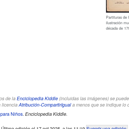
Partituras de
ilustración m
década de 17
los de la
Enciclopedia Kiddle
(incluidas las imágenes) se puede u
a licencia
Atribución-CompartirIgual
a menos que se indique lo con
 para Niños
.
Enciclopedia Kiddle.
Última edición el 17 oct 2025, a las 11:19
Sugerir una edición
.