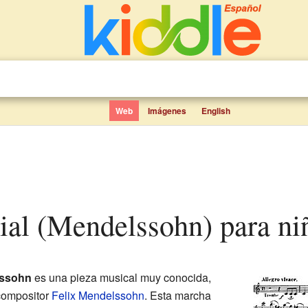
Web
Imágenes
English
cial (Mendelssohn) para ni
lssohn
es una pieza musical muy conocida,
compositor
Felix Mendelssohn
. Esta marcha