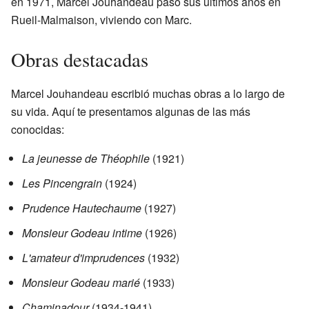
en 1971, Marcel Jouhandeau pasó sus últimos años en
Rueil-Malmaison, viviendo con Marc.
Obras destacadas
Marcel Jouhandeau escribió muchas obras a lo largo de
su vida. Aquí te presentamos algunas de las más
conocidas:
La jeunesse de Théophile
(1921)
Les Pincengrain
(1924)
Prudence Hautechaume
(1927)
Monsieur Godeau intime
(1926)
L'amateur d'imprudences
(1932)
Monsieur Godeau marié
(1933)
Chaminadour
(1934-1941)