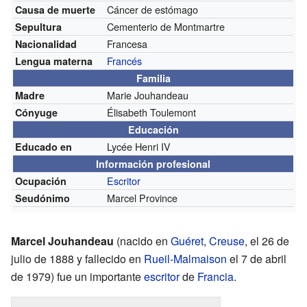
Cáncer de estómago
Causa de muerte
Cementerio de Montmartre
Sepultura
Francesa
Nacionalidad
Francés
Lengua materna
Familia
Marie Jouhandeau
Madre
Élisabeth Toulemont
Cónyuge
Educación
Lycée Henri IV
Educado en
Información profesional
Escritor
Ocupación
Marcel Province
Seudónimo
Marcel Jouhandeau
(nacido en
Guéret
,
Creuse
, el 26 de
julio de 1888 y fallecido en
Rueil-Malmaison
el 7 de abril
de 1979) fue un importante
escritor
de
Francia
.