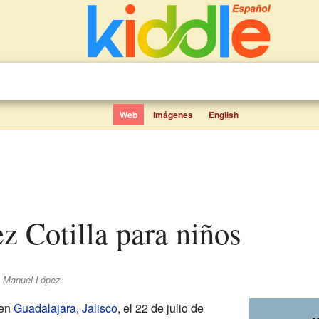
Web
Imágenes
English
ez Cotilla para niños
e Manuel López.
 en
Guadalajara
,
Jalisco
, el 22 de julio de