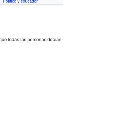
Político
y
educador
 que todas las personas debían