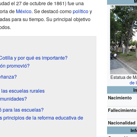
M
iudad el 27 de octubre de 1861) fue una
toria de
México
. Se destacó como
político
y
as para su tiempo. Su principal objetivo
odos.
tilla y por qué es importante?
ión promovió?
eñanza?
Estatua de Ma
de 
I
 las escuelas rurales
Nacimiento
omunidades?
ó para las escuelas?
Fallecimiento
s principios de la reforma educativa de
Nacionalidad
In