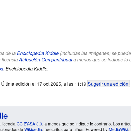
los de la
Enciclopedia Kiddle
(incluidas las imágenes) se puede u
a licencia
Atribución-CompartirIgual
a menos que se indique lo con
os
.
Enciclopedia Kiddle.
Última edición el 17 oct 2025, a las 11:19
Sugerir una edición
.
dle
a licencia
CC BY-SA 3.0
, a menos que se indique lo contrario. Los artíc
ccionados de
Wikipedia
, reescritos para niños. Powered by
MediaWiki
.