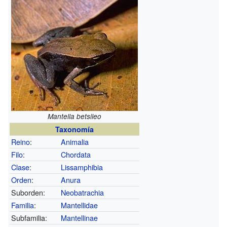
Mantella betsileo
Taxonomía
Reino
:
Animalia
Filo
:
Chordata
Clase
:
Lissamphibia
Orden
:
Anura
Suborden:
Neobatrachia
Familia
:
Mantellidae
Subfamilia:
Mantellinae