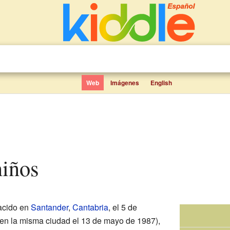
Web
Imágenes
English
niños
acido en
Santander
,
Cantabria
, el 5 de
 en la misma ciudad el 13 de mayo de 1987),