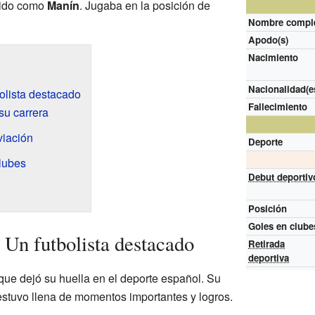
ido como
Manín
. Jugaba en la posición de
Nombre compl
Apodo(s)
Nacimiento
Nacionalidad(e
olista destacado
Fallecimiento
su carrera
viación
Deporte
clubes
Debut deportiv
Posición
Goles en clube
Un futbolista destacado
Retirada
deportiva
que dejó su huella en el deporte español. Su
estuvo llena de momentos importantes y logros.