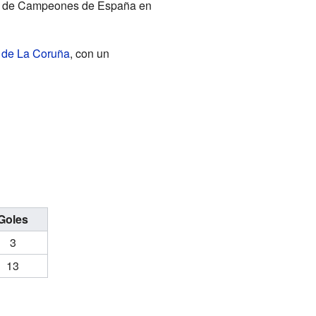
pa de Campeones de España en
o de La Coruña
, con un
Goles
3
13