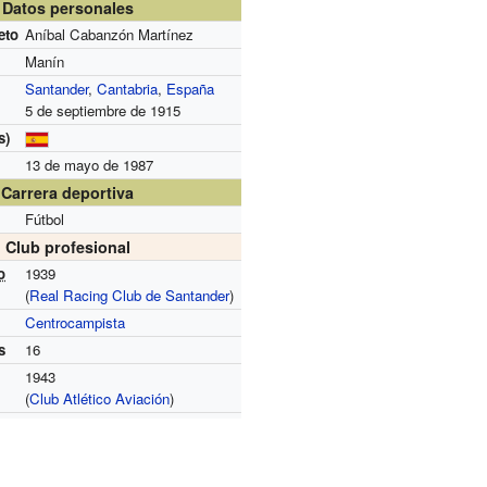
Datos personales
eto
Aníbal Cabanzón Martínez
Manín
Santander
,
Cantabria
,
España
5 de septiembre de 1915
s)
13 de mayo de 1987
Carrera deportiva
Fútbol
Club profesional
o
1939
(
Real Racing Club de Santander
)
Centrocampista
s
16
1943
(
Club Atlético Aviación
)