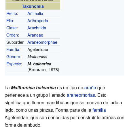
Taxonomía
Reino
:
Animalia
Filo
:
Arthropoda
Clase
:
Arachnida
Orden
:
Araneae
Suborden:
Araneomorphae
Familia
:
Agelenidae
Género
:
Malthonica
Especie
:
M. balearica
(Brignoli, 1978)
La
Malthonica balearica
es un tipo de
araña
que
pertenece a un grupo llamado
araneomorfas
. Esto
significa que tienen mandíbulas que se mueven de lado a
lado, como unas pinzas. Forma parte de la
familia
Agelenidae, que son conocidas por construir telarañas con
forma de embudo.