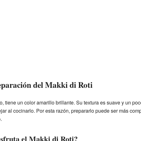
eparación del Makki di Roti
to, tiene un color amarillo brillante. Su textura es suave y un p
ejar al cocinarlo. Por esta razón, prepararlo puede ser más com
.
sfruta el Makki di Roti?