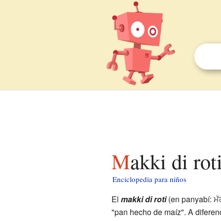
Makki di ro
Enciclopedia para niños
El
makki di roti
(en panyabí: ਮੱ
"pan hecho de maíz". A diferen