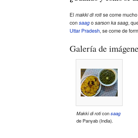
El
makki di roti
se come mucho d
con
saag
o
sarson ka saag
, qu
Uttar Pradesh
, se come de for
Galería de imágen
Makki di roti
con
saag
de Panyab (India).