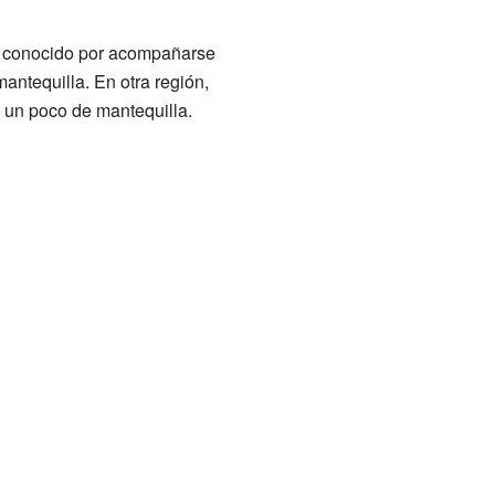
 conocido por acompañarse
antequilla. En otra región,
 un poco de mantequilla.