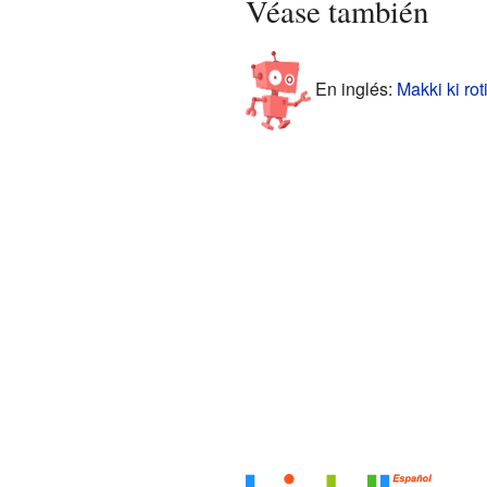
Véase también
En inglés:
Makki ki rot