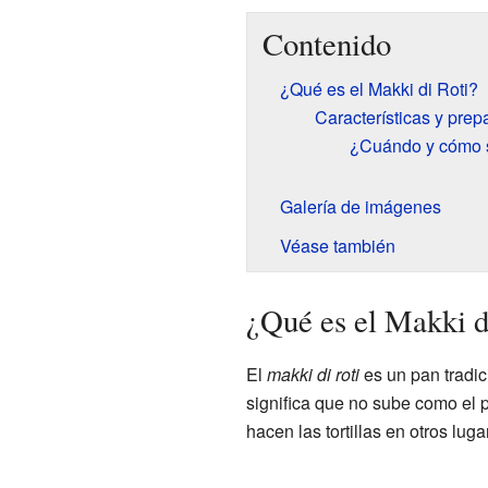
Contenido
¿Qué es el Makki di Roti?
Características y prep
¿Cuándo y cómo se
Galería de imágenes
Véase también
¿Qué es el Makki d
El
makki di roti
es un pan tradic
significa que no sube como el
hacen las tortillas en otros luga