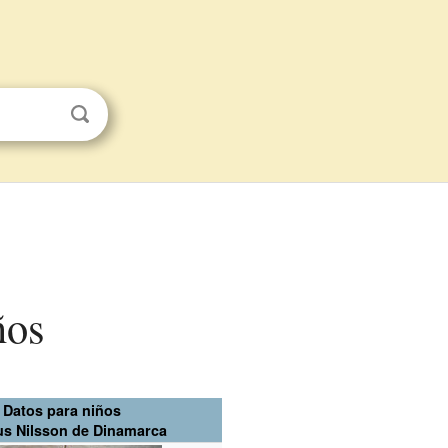
ños
Datos para niños
s Nilsson de Dinamarca