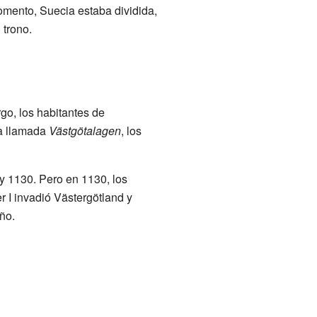
omento, Suecia estaba dividida,
 trono.
rgo, los habitantes de
ca llamada
Västgötalagen
, los
y 1130. Pero en 1130, los
 I invadió Västergötland y
ño.