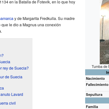
 1134 en la Batalla de Fotevik, en lo que hoy
inamarca
y de Margarita Fredkulla. Su madre
lo que le dio a Magnus una conexión
a.
n?
Suecia
Tumba de 
r rey de Suecia?
I
sur de Suecia
Nacimiento
Fallecimiento
rca
Canuto Lavard
Sepultura
erra civil
Familia