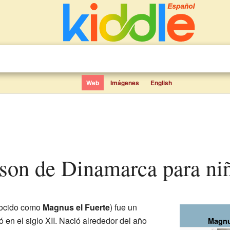
Web
Imágenes
English
sson de Dinamarca para ni
ocido como
Magnus el Fuerte
) fue un
ó en el siglo XII. Nació alrededor del año
Magnu