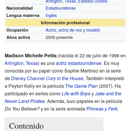
Arlington
,
Texas
,
Estados Unidos
Estadounidense
Nacionalidad
Inglés
Lengua materna
Información profesional
Actriz
,
actriz de voz
y
modelo
Ocupación
2005-presente
Años activa
Madison Michelle Pettis
(nacida el 22 de julio de 1998 en
Arlington
,
Texas
) es una
actriz
estadounidense
. Es muy
conocida por su papel como Sophie Martínez en la serie
de
Disney Channel
Cory in the House
. También interpretó
a Peyton Kelly en la película
The Game Plan
(2007). Ha
participado en series como
Life with Boys
y
Jake and the
Never Land Pirates
. Además, tuvo papeles en la película
Do You Believe?
y en la serie animada
Phineas y Ferb
.
Contenido