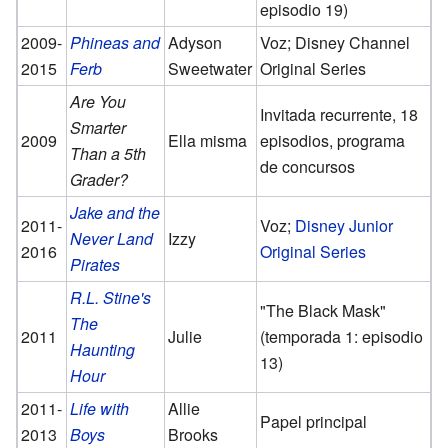
episodio 19)
2009-
Phineas and
Adyson
Voz; Disney Channel
2015
Ferb
Sweetwater
Original Series
Are You
Invitada recurrente, 18
Smarter
2009
Ella misma
episodios, programa
Than a 5th
de concursos
Grader?
Jake and the
2011-
Voz;
Disney Junior
Never Land
Izzy
2016
Original Series
Pirates
R.L. Stine's
"The Black Mask"
The
2011
Julie
(temporada 1: episodio
Haunting
13)
Hour
2011-
Life with
Allie
Papel principal
2013
Boys
Brooks