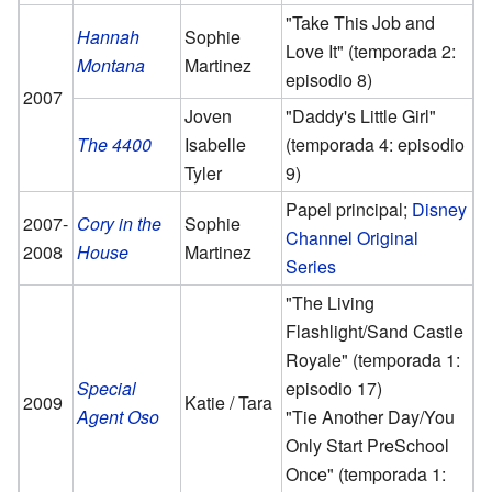
"Take This Job and
Hannah
Sophie
Love It" (temporada 2:
Montana
Martinez
episodio 8)
2007
Joven
"Daddy's Little Girl"
The 4400
Isabelle
(temporada 4: episodio
Tyler
9)
Papel principal;
Disney
2007-
Cory in the
Sophie
Channel Original
2008
House
Martinez
Series
"The Living
Flashlight/Sand Castle
Royale" (temporada 1:
Special
episodio 17)
2009
Katie / Tara
Agent Oso
"Tie Another Day/You
Only Start PreSchool
Once" (temporada 1: