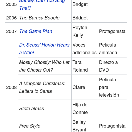
Barney: Can You Sing
2005
Bridget
That?
2006
The Barney Boogie
Bridget
Peyton
2007
The Game Plan
Protagonista
Kelly
Dr. Seuss' Horton Hears
Voces
Película
a Who!
adicionales
animada
Mostly Ghostly: Who Let
Tara
Directo a
the Ghosts Out?
Roland
DVD
Película
A Muppets Christmas:
2008
Claire
para
Letters to Santa
televisión
Hija de
Siete almas
Connie
Bailey
Free Style
Protagonista
Bryant