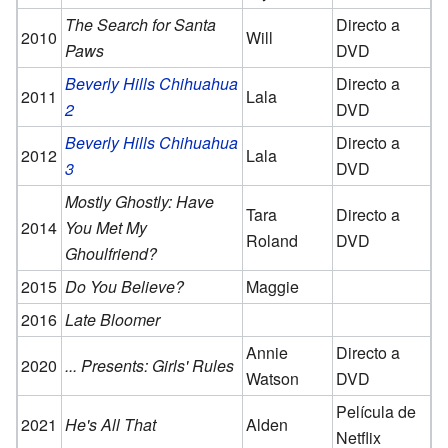
The Search for Santa
Directo a
2010
Will
Paws
DVD
Beverly Hills Chihuahua
Directo a
2011
Lala
2
DVD
Beverly Hills Chihuahua
Directo a
2012
Lala
3
DVD
Mostly Ghostly: Have
Tara
Directo a
2014
You Met My
Roland
DVD
Ghoulfriend?
2015
Do You Believe?
Maggie
2016
Late Bloomer
Annie
Directo a
2020
... Presents: Girls' Rules
Watson
DVD
Película de
2021
He's All That
Alden
Netflix