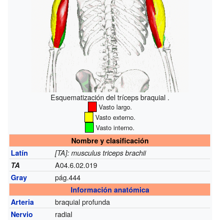
Esquematización del tríceps braquial .
Vasto largo.
Vasto externo.
Vasto interno.
Nombre y clasificación
Latín
[TA]: musculus triceps brachii
A04.6.02.019
TA
pág.444
Gray
Información anatómica
braquial profunda
Arteria
radial
Nervio