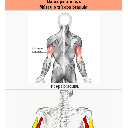
Datos para niños
Músculo tríceps braquial
Tríceps braquial.