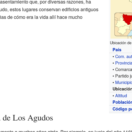
asentamiento que, por diversas razones, ha
do, estos lugares conservan edificios antiguos
ias de cómo era la vida allí hace mucho
Ubicación de
País
•
Com. au
•
Provinci
• Comarc
• Partido j
•
Municipi
Ubicació
•
Altitud
Població
Código p
a de Los Agudos
emonta a muchos años atrás. Por ejemplo, en junio del año 116