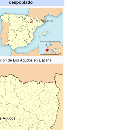
despoblado
Los Agudos
ción de Los Agudos en España
s Agudos