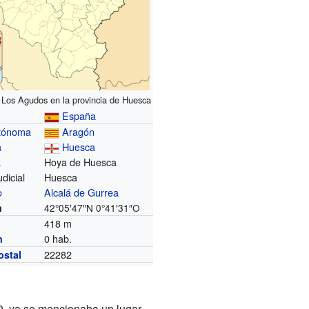
 Los Agudos en la provincia de Huesca
España
tónoma
Aragón
a
Huesca
a
Hoya de Huesca
udicial
Huesca
o
Alcalá de Gurrea
n
42°05′47″N
0°41′31″O
418 m
0 hab.
n
22282
ostal
9, ya se mencionaba un lugar