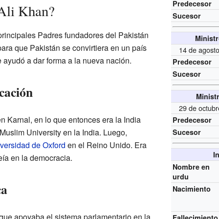
Predecesor
 Ali Khan?
Sucesor
 principales Padres fundadores del Pakistán
Minist
ara que Pakistán se convirtiera en un país
14 de agost
e ayudó a dar forma a la nueva nación.
Predecesor
Sucesor
cación
Minist
29 de octub
en Karnal, en lo que entonces era la India
Predecesor
 Muslim University en la India. Luego,
Sucesor
versidad de Oxford
en el Reino Unido. Era
I
ía en la democracia.
Nombre en
urdu
ca
Nacimiento
o que apoyaba el sistema parlamentario en la
Fallecimiento