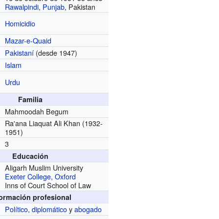
Rawalpindi
,
Punjab
, Pakistan
Homicidio
Mazar-e-Quaid
Pakistaní
(desde 1947)
Islam
Urdu
Familia
Mahmoodah Begum
Ra'ana Liaquat Ali Khan
(1932-
1951)
3
Educación
Aligarh Muslim University
Exeter College, Oxford
Inns of Court School of Law
formación profesional
Político
,
diplomático
y
abogado