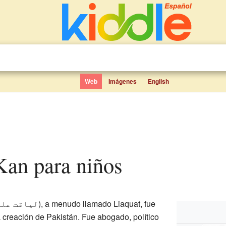
Web
Imágenes
English
 Kan para niños
لیاقت علی
‎), a menudo llamado Liaquat, fue
 creación de Pakistán. Fue abogado, político