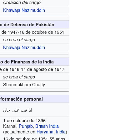
Creación del cargo
Khawaja Nazimuddin
ro de Defensa de Pakistán
o de 1947-16 de octubre de 1951
se crea el cargo
Khawaja Nazimuddin
ro de Finanzas de la India
re de 1946-14 de agosto de 1947
se crea el cargo
Shanmukham Chetty
nformación personal
لیا قت علی خان
1 de octubre de 1896
Karnal,
Punjab
,
British India
(actualmente en
Haryana
,
India
)
16 de octubre de 1951 55 años