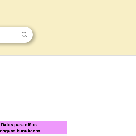
Datos para niños
enguas bunubanas