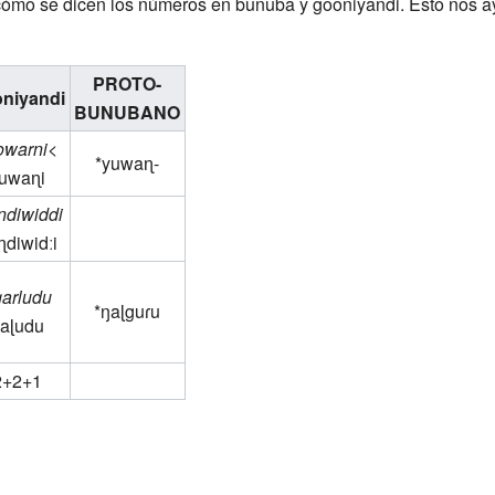
ómo se dicen los números en bunuba y gooniyandi. Esto nos ay
PROTO-
niyandi
BUNUBANO
owarni
<
*yuwaɳ-
uwaɳi
ndiwiddi
ɳdiwidːi
arludu
*ŋaɭguɾu
aɭudu
2+2+1