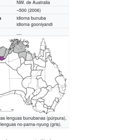
NW. de Australia
~500 (2006)
idioma bunuba
s
idioma gooniyandi
__
las lenguas bunubanas (púrpura),
s lenguas no-pama-nyung (gris).