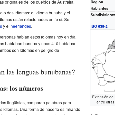
as originales de los pueblos de Australia.
Región
Hablantes
olo dos idiomas: el idioma bunuba y el
Subdivisione
diomas están relacionados entre sí. Se
és
y el
neerlandés
.
ISO 639-2
rsonas hablan estos idiomas hoy en día.
nas hablaban bunuba y unas 410 hablaban
 ambos son idiomas en peligro de
n las lenguas bunubanas?
s: los números
Extensión de 
entre otra
dos lingüistas, comparan palabras para
os idiomas. Una forma de hacerlo es mirando