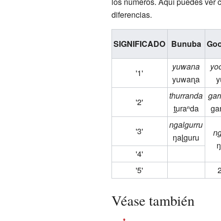
los números. Aquí puedes ver c
diferencias.
SIGNIFICADO
Bunuba
Goo
yuwana
yo
'1'
yuwaɳa
y
thurranda
gar
'2'
t̪uraⁿda
ga
ngalgurru
'3'
ng
ŋaɭguru
ŋ
'4'
'5'
Véase también