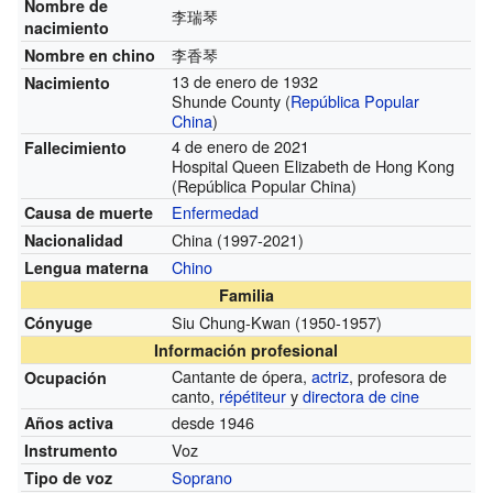
Nombre de
李瑞琴
nacimiento
李香琴
Nombre en chino
13 de enero de 1932
Nacimiento
Shunde County (
República Popular
China
)
4 de enero de 2021
Fallecimiento
Hospital Queen Elizabeth de Hong Kong
(República Popular China)
Enfermedad
Causa de muerte
China
(1997-2021)
Nacionalidad
Chino
Lengua materna
Familia
Siu Chung-Kwan
(1950-1957)
Cónyuge
Información profesional
Cantante de ópera,
actriz
, profesora de
Ocupación
canto,
répétiteur
y
directora de cine
desde 1946
Años activa
Voz
Instrumento
Soprano
Tipo de voz