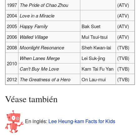
1997
The Pride of Chao Zhou
(ATV)
2004
Love in a Miracle
(ATV)
2005
Happy Family
Bak Suet
(ATV)
2006
Walled Village
Mui Tsui-tsui
(ATV)
2008
Moonlight Resonance
Sheh Kwan-lai
(TVB)
When Lanes Merge
Lei Suk-jing
(TVB)
2010
Can't Buy Me Love
Kam Tai Fu Yan
(TVB)
2012
The Greatness of a Hero
On Lau-mui
(TVB)
Véase también
En inglés:
Lee Heung-kam Facts for Kids