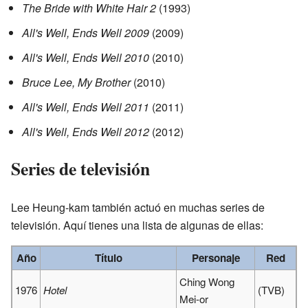
The Bride with White Hair 2
(1993)
All's Well, Ends Well 2009
(2009)
All's Well, Ends Well 2010
(2010)
Bruce Lee, My Brother
(2010)
All's Well, Ends Well 2011
(2011)
All's Well, Ends Well 2012
(2012)
Series de televisión
Lee Heung-kam también actuó en muchas series de
televisión. Aquí tienes una lista de algunas de ellas:
Año
Título
Personaje
Red
Ching Wong
1976
Hotel
(TVB)
Mei-or