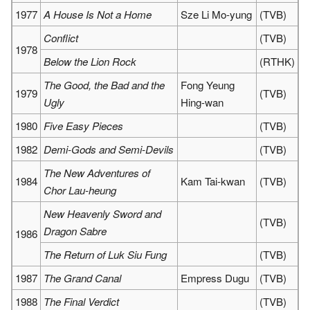
1977
A House Is Not a Home
Sze Li Mo-yung
(TVB)
Conflict
(TVB)
1978
Below the Lion Rock
(RTHK)
The Good, the Bad and the
Fong Yeung
1979
(TVB)
Ugly
Hing-wan
1980
Five Easy Pieces
(TVB)
1982
Demi-Gods and Semi-Devils
(TVB)
The New Adventures of
1984
Kam Tai-kwan
(TVB)
Chor Lau-heung
New Heavenly Sword and
(TVB)
Dragon Sabre
1986
The Return of Luk Siu Fung
(TVB)
1987
The Grand Canal
Empress Dugu
(TVB)
1988
The Final Verdict
(TVB)