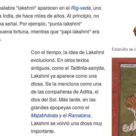
palabra "lakshmi" aparecen en el
Rig-veda
, uno
 India, de hace miles de años. Al principio, no
una señal. Por ejemplo, "punia-lakshmi"
buena fortuna, mientras que "papi-lakshmi" era
.
Estatuilla de
Con el tiempo, la idea de Lakshmi
evolucionó. En otros textos
antiguos, como el
Taittiríia-samjita
,
Lakshmi ya aparece como una
diosa. Se la menciona como una
de las compañeras de Aditia, el
dios del Sol. Más tarde, en las
grandes epopeyas como el
Majabhárata
y el
Ramaiana
,
Lakshmi se volvió una diosa muy
importante.