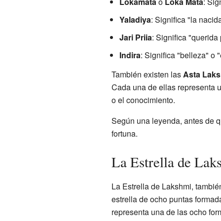
Lokamata
o
Loka Mata
: Sig
Yaladiya
: Significa "la nacid
Jari Priia
: Significa "querida
Indira
: Significa "belleza" o 
También existen las
Asta Lak
Cada una de ellas representa un
o el conocimiento.
Según una leyenda, antes de q
fortuna.
La Estrella de Lak
La Estrella de Lakshmi, tambi
estrella de ocho puntas formad
representa una de las ocho fo