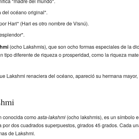
nifica "madre del mundo".
a del océano original".
 por Hari" (Hari es otro nombre de Visnú).
"esplendor".
shmi
(ocho Lakshmis), que son ocho formas especiales de la di
 tipo diferente de riqueza o prosperidad, como la riqueza materi
ue Lakshmi renaciera del océano, apareció su hermana mayor, A
shmi
én conocida como
asta-lakshmi
(ocho lakshmis), es un símbolo e
a por dos cuadrados superpuestos, girados 45 grados. Cada un
rmas de Lakshmi.