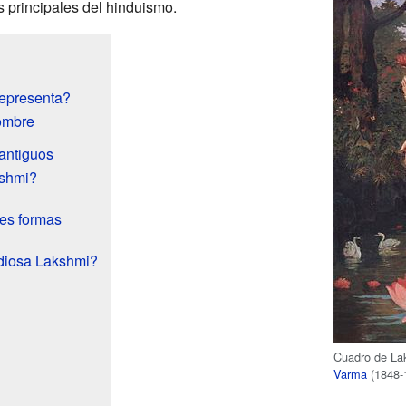
s principales del hinduismo.
representa?
nombre
 antiguos
shmi?
tes formas
 diosa Lakshmi?
Cuadro de Lak
Varma
(1848-