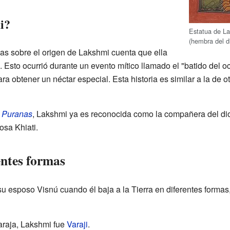
i?
Estatua de L
(hembra del di
as sobre el origen de Lakshmi cuenta que ella
 Esto ocurrió durante un evento mítico llamado el "batido del 
a obtener un néctar especial. Esta historia es similar a la de o
s
Puranas
, Lakshmi ya es reconocida como la compañera del d
osa Khiati.
entes formas
esposo Visnú cuando él baja a la Tierra en diferentes formas,
araja, Lakshmi fue
Varaji
.