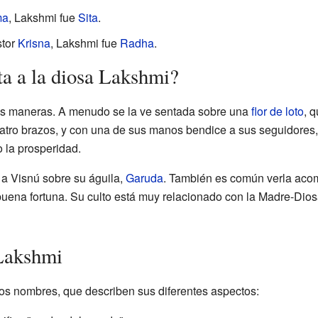
ma
, Lakshmi fue
Sita
.
stor
Krisna
, Lakshmi fue
Radha
.
a a la diosa Lakshmi?
as maneras. A menudo se la ve sentada sobre una
flor de loto
, 
atro brazos, y con una de sus manos bendice a sus seguidores,
 la prosperidad.
 a Visnú sobre su águila,
Garuda
. También es común verla aco
uena fortuna. Su culto está muy relacionado con la Madre-Diosa
Lakshmi
s nombres, que describen sus diferentes aspectos: