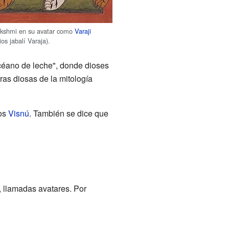
akshmi en su avatar como
Varaji
os jabalí Varaja).
océano de leche", donde dioses
tras diosas de la mitología
ios
Visnú
. También se dice que
 llamadas avatares. Por